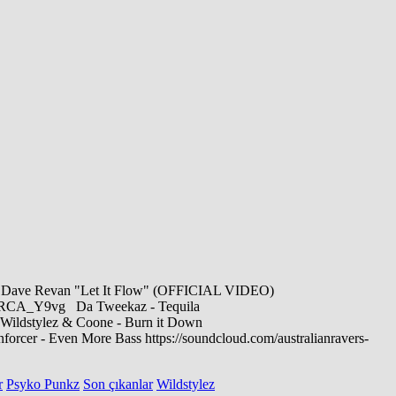
ave Revan "Let It Flow" (OFFICIAL VIDEO)
JbaRCA_Y9vg Da Tweekaz - Tequila
ildstylez & Coone - Burn it Down
r - Even More Bass https://soundcloud.com/australianravers-
r
Psyko Punkz
Son çıkanlar
Wildstylez