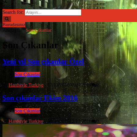
×
Search for:
Buradasınız
Anasayfa
>
Son Çıkanlar
Son Çıkanlar
Yeni yıl Son çıkanlar Özel
Son Çıkanlar
by
Hardstyle Turkiye
-
12/13/2016
02/07/2017
0
Son çıkanlar Ekim 2016
Son Çıkanlar
by
Hardstyle Turkiye
-
10/30/2016
12/13/2016
0