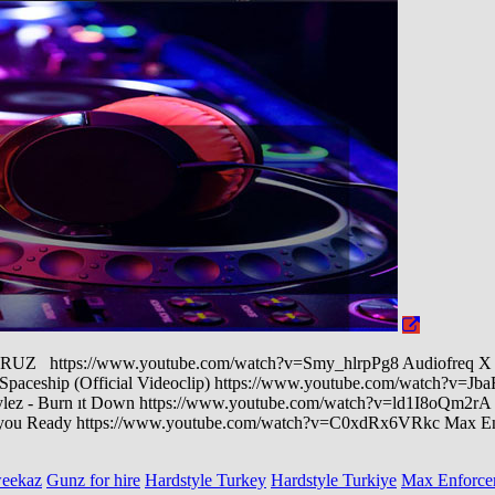
ttps://www.youtube.com/watch?v=Smy_hlrpPg8 Audiofreq X D
aceship (Official Videoclip) https://www.youtube.com/watch?v=
z - Burn ıt Down https://www.youtube.com/watch?v=ld1I8oQm2rA W
u Ready https://www.youtube.com/watch?v=C0xdRx6VRkc Max Enforce
weekaz
Gunz for hire
Hardstyle Turkey
Hardstyle Turkiye
Max Enforce