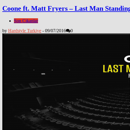
Coone ft. Matt Fryers – Last Man Standing
Son Çıkanlar
by
Hardstyle Turkiye
-
09/07/2016
0