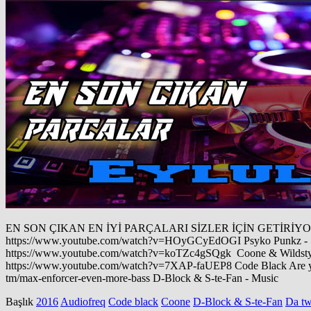
EN SON ÇIKAN EN İYİ PARÇALARI SİZLER İÇİN GETİRİYORUZ h
https://www.youtube.com/watch?v=HOyGCyEdOGI Psyko Punkz - Sp
https://www.youtube.com/watch?v=koTZc4gSQgk Coone & Wildstyle
https://www.youtube.com/watch?v=7XAP-faUEP8 Code Black Are yo
tm/max-enforcer-even-more-bass D-Block & S-te-Fan - Music
Başlık
2016
Audiofreq
Code black
Coone
D-Block & S-te-Fan
Da t