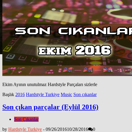
Ekim Ayının unutulmaz Hardstyle Parçaları sizlerle
Başlık
2016
Hardstyle Turkiye
Music
Son çıkanlar
Son çıkan parçalar (Eylül 2016)
Son Çıkanlar
by
Hardstyle Turkiye
-
09/26/2016
10/28/2016
0