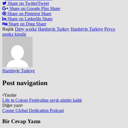
Share on Twitter
Tweet
Share on Google Plus
Share
Share on Pinterest
Share
Share on LinkedIn
Share
Share on Digg
Share
Başlık
Dirty workz
Hardstyle Turkey
Hardstyle Turkiye
Psyco
punkz kimdir
Hardstyle Turkiye
Post navigation
Yazılar
Life in Colour Festivaline sayılı günler kaldı
Diğer yazı
Coone Global Dedication Podcast
Bir Cevap Yazın