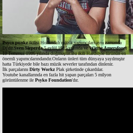
Psyco punkz
ikilisi Hollandalı müzik yapımcıları aynı zamanda
Dj'dir.
Sven Sieperda
5 eylül 1985 yıllında ve
Wietse Amersfoort
19 Temmuz 1986 yılında doğmuştur.Bu ikili Hardstyle türünün en
önemli yapımcılarındandır.Onların ünleri tüm dünyaya yayılmıştır
hatta Türkiyede bile bazı müzik severler tarafından dinlenir.
İlk parçalarını
Dirty Workz
Plak şirketinde çıkardılar.
Youtube kanallarında en fazla hit yapan parçaları 5 milyon
görüntülenme ile
Psyko Foundation
'dır.