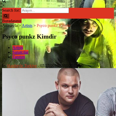
×
Search for:
Buradasınız
Anasayfa
>
Artists
>
Psyco punkz Kimdir
Psyco punkz Kimdir
Artists
Sanatçılar
Tanıtım
by
Hardstyle Turkiye
-
07/27/2016
02/11/2017
0