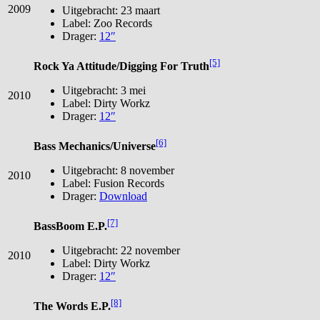
2009
Uitgebracht: 23 maart
Label: Zoo Records
Drager:
12″
[5]
Rock Ya Attitude/Digging For Truth
Uitgebracht: 3 mei
2010
Label: Dirty Workz
Drager:
12″
[6]
Bass Mechanics/Universe
Uitgebracht: 8 november
2010
Label: Fusion Records
Drager:
Download
[7]
BassBoom E.P.
Uitgebracht: 22 november
2010
Label: Dirty Workz
Drager:
12″
[8]
The Words E.P.