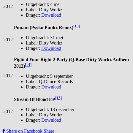
Uitgebracht: 4 mei
2012
Label: Dirty Workz
Drager:
Download
[13]
Punani (Psyko Punkz Remix)
Uitgebracht: 31 mei
2012
Label: Dirty Workz
Drager:
Download
Fight 4 Your Right 2 Party (Q-Base Dirty Workz Anthem
[14]
2012)
2012
Uitgebracht: 5 september
Label: Q-Dance Records
Drager:
Download
[15]
Stream Of Blood EP
Uitgebracht: 13 december
2012
Label: Dirty Workz
Drager:
Download
Share on Facebook
Share