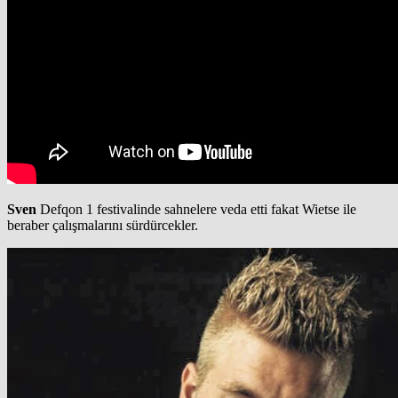
Sven
Defqon 1 festivalinde sahnelere veda etti fakat Wietse ile
beraber çalışmalarını sürdürcekler.