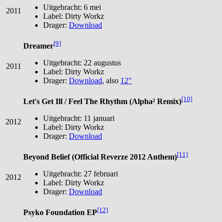
Uitgebracht: 6 mei
2011
Label: Dirty Workz
Drager:
Download
[9]
Dreamer
Uitgebracht: 22 augustus
2011
Label: Dirty Workz
Drager:
Download
, also
12″
[10]
Let's Get Ill / Feel The Rhythm (Alpha² Remix)
Uitgebracht: 11 januari
2012
Label: Dirty Workz
Drager:
Download
[11]
Beyond Belief (Official Reverze 2012 Anthem)
Uitgebracht: 27 februari
2012
Label: Dirty Workz
Drager:
Download
[12]
Psyko Foundation EP