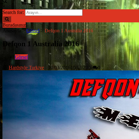
×
Search for:
Buradasınız
Anasayfa
>
Görsel
>
Defqon 1 Australia 2016
Defqon 1 Australia 2016
Görsel
by
Hardstyle Turkiye
-
10/03/2016
10/12/2016
0