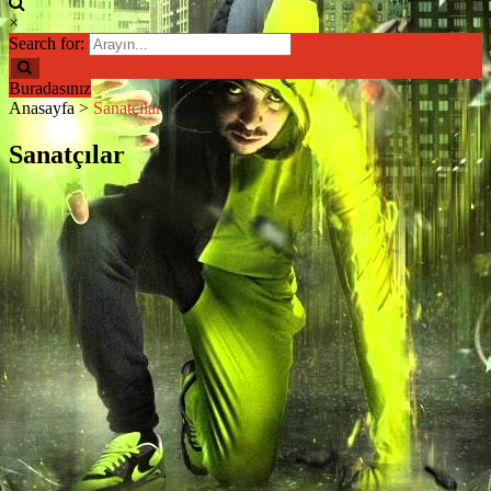
×
Search for:
Buradasınız
Anasayfa
>
Sanatçılar
Sanatçılar