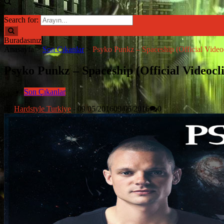
×
Search for:
Buradasınız
Anasayfa
>
Son Çıkanlar
>
Psyko Punkz – Spaceship (Official Video
Psyko Punkz – Spaceship (Official Videocl
Son Çıkanlar
by
Hardstyle Turkiye
-
09/05/2016
09/06/2016
0