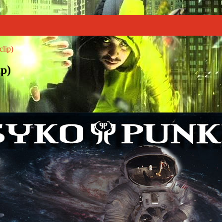
clip)
ip)