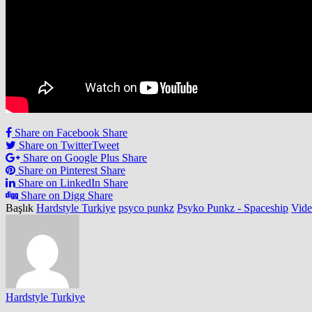
Share on Facebook
Share
Share on Twitter
Tweet
Share on Google Plus
Share
Share on Pinterest
Share
Share on LinkedIn
Share
Share on Digg
Share
Başlık
Hardstyle Turkiye
psyco punkz
Psyko Punkz - Spaceship
Vide
Hardstyle Turkiye