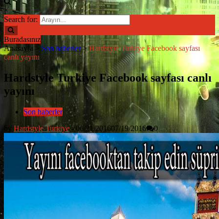
×
Search for:
Buradasınız
Anasayfa
>
Son haberler
>
Hardstyle Turkiye Facebook sayfası
canlı yayını
Hardstyle Turkiye Facebook sayfası canlı
yayını
Son haberler
by
Hardstyle Turkiye
-
06/21/2016
07/19/2016
0