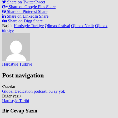
Share on Twitter
Tweet
Share on Google Plus
Share
Share on Pinterest
Share
Share on LinkedIn
Share
Share on Digg
Share
Başlık
Hardstyle Turkiye
Qlimax festival
Qlimax Nedir
Qlimax
türkiye
Hardstyle Turkiye
Post navigation
Yazılar
Global Dedication podcastı bu ay yok
Diğer yazı
Hardstyle Tarihi
Bir Cevap Yazın