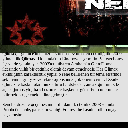
Qlimax
, Q-dance'in en uzun süredir devam eden etkinliğidir. 2000
yılında ilk
Qlimax
, Hollanda'nın Eindhoven şehrinin Beursgebouw
ilçesinde yapılmıştır. 2003'ten itibaren Arnhem'in GelreDome
ilçesinde yıllık bir etkinlik olarak devam etmektedir. Her Qlimax
etkinliğinin karaktersitik yapısı o sene belirlenen bir tema etrafında
şekillenir - işin şov ve teknoloji kısmına çok önem verilir. Eskiden
Qlimax'te baskın olan müzik türü hardstyle'dı, ancak günümüzde
açılışı jumpstyle,
hard trance
ile başlayıp gösteriyi hardcore ile
bitirmek bir gelenek haline gelmiştir.
Senelik düzene geçilmesinin ardından ilk etkinlik 2003 yılında
Prophet'ın açılış parçasını yaptığı Follow the Leader adlı parçayla
başlamıştır.