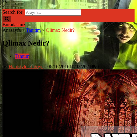
×
Search for:
Buradasınız
Anasayfa
>
Tanıtım
>
Qlimax Nedir?
Qlimax Nedir?
Tanıtım
by
Hardstyle Turkiye
-
06/16/2016
10/02/2021
0