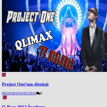
Project One’nın dönüşü
09/24/2016
10/02/2016
0
Q-Base 2013 İnceleme