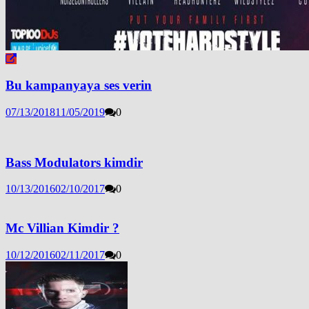
Bu kampanyaya ses verin
07/13/2018
11/05/2019
0
Bass Modulators kimdir
10/13/2016
02/10/2017
0
Mc Villian Kimdir ?
10/12/2016
02/11/2017
0